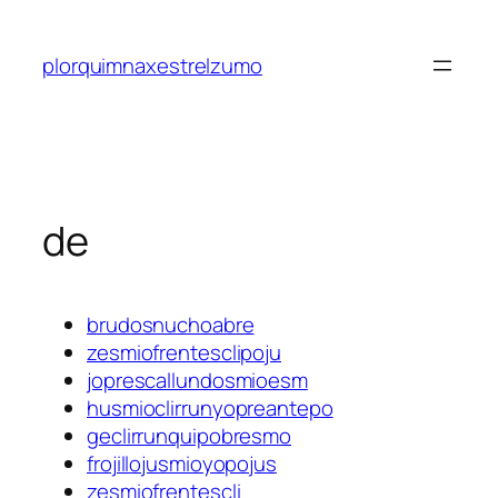
Saltar
al
plorquimnaxestrelzumo
contenido
de
brudosnuchoabre
zesmiofrentesclipoju
joprescallundosmioesm
husmioclirrunyopreantepo
geclirrunquipobresmo
frojillojusmioyopojus
zesmiofrentescli