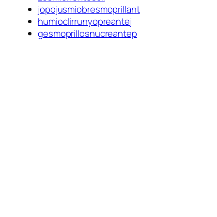
jopojusmiobresmoprillant
humioclirrunyopreantej
gesmoprillosnucreantep